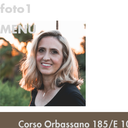
Vai
foto1
al
contenuto
MENU
Corso Orbassano 185/E 1