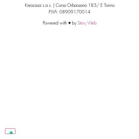
Kreocasa s.a.s. | Corso Orbassano 185/ E Torino
P.IVA: 08909170014
Powered with ♥ by
Story Web