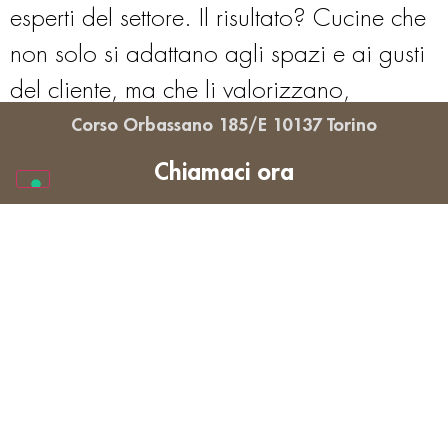
esperti del settore. Il risultato? Cucine che
non solo si adattano agli spazi e ai gusti
del cliente, ma che li valorizzano,
trasformando l’ambiente domestico in uno
Corso Orbassano 185/E 10137 Torino
spazio da vivere pienamente, in ogni
Chiamaci ora
momento della giornata. Le linee pure, le
finiture sofisticate e la varietà compositiva
offrono soluzioni versatili per ogni
esigenza, rendendo ogni ambiente unico.