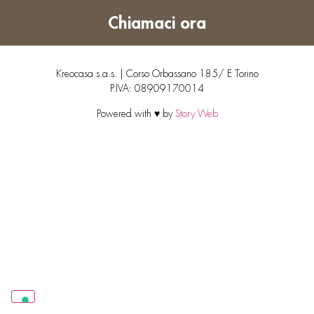
Chiamaci ora
Kreocasa s.a.s. | Corso Orbassano 185/ E Torino
P.IVA: 08909170014
Powered with ♥ by
Story Web