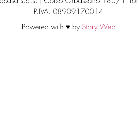
ocasa s.a.s. | Corso Orbassano 185/ E To
P.IVA: 08909170014
Powered with ♥ by
Story Web