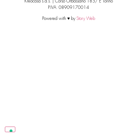
Kreocasa s.a.s. | Corso Orbassano 185/ E Torino
P.IVA: 08909170014
Powered with ♥ by
Story Web