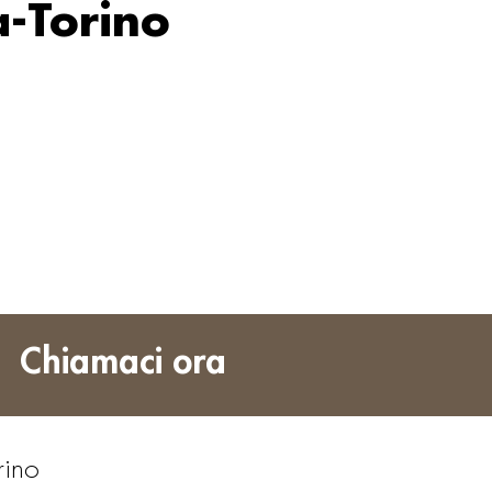
a-Torino
Chiamaci ora
rino