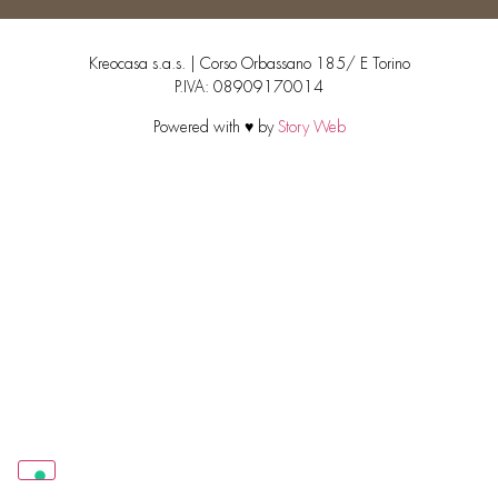
Kreocasa s.a.s. | Corso Orbassano 185/ E Torino
P.IVA: 08909170014
Powered with ♥ by
Story Web