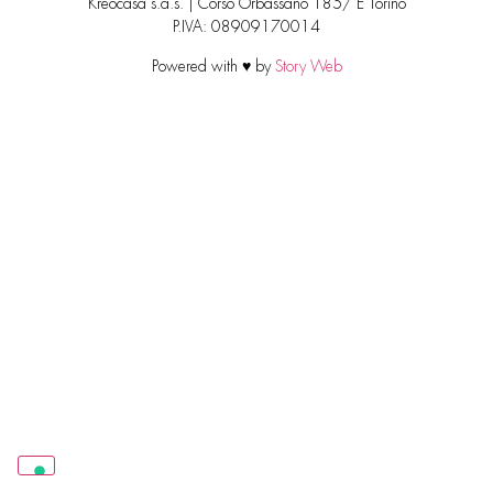
Kreocasa s.a.s. | Corso Orbassano 185/ E Torino
P.IVA: 08909170014
Powered with ♥ by
Story Web