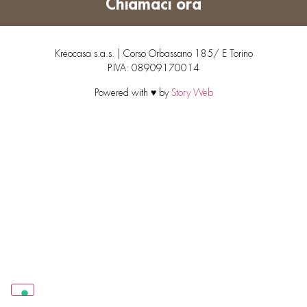
Chiamaci ora
Kreocasa s.a.s. | Corso Orbassano 185/ E Torino
P.IVA: 08909170014
Powered with ♥ by
Story Web