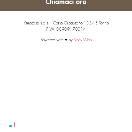
Chiamaci ora
Kreocasa s.a.s. | Corso Orbassano 185/ E Torino
P.IVA: 08909170014
Powered with ♥ by
Story Web