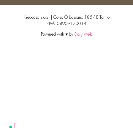
Kreocasa s.a.s. | Corso Orbassano 185/ E Torino
P.IVA: 08909170014
Powered with ♥ by
Story Web