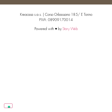
Kreocasa s.a.s. | Corso Orbassano 185/ E Torino
P.IVA: 08909170014
Powered with ♥ by
Story Web