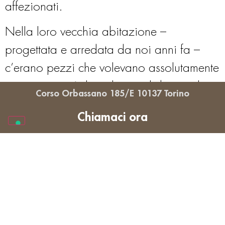
affezionati.
Nella loro vecchia abitazione –
progettata e arredata da noi anni fa –
c’erano pezzi che volevano assolutamente
portare con sé: le poltrone, il divano, la
Corso Orbassano 185/E 10137 Torino
cucina Ernestomeda, il letto matrimoniale
Chiamaci ora
e la cameretta.
A questi si sono aggiunti nuovi elementi:
L’isola cucina Ernestomeda
,
pensata per integrarsi con la
composizione esistente